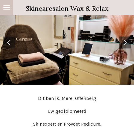
Ga
Skincaresalon Wax & Relax
direct
naar
de
hoofdinhoud
Dit ben ik, Merel Offenberg
Uw gediplomeerd
Skinexpert en ProVoet Pedicure.