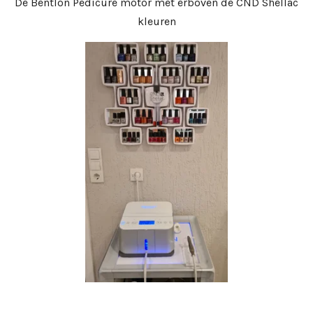
De Bentlon Pedicure motor met erboven de CND Shellac
kleuren