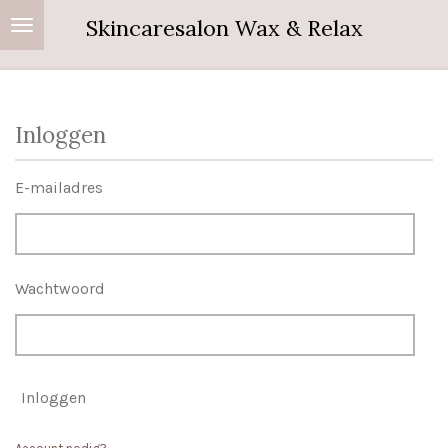
Ga
Skincaresalon Wax & Relax
direct
naar
de
Inloggen
hoofdinhoud
E-mailadres
Wachtwoord
Inloggen