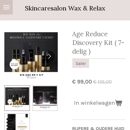
Ga
Skincaresalon Wax & Relax
direct
naar
de
Age Reduce
hoofdinhoud
Discovery Kit ( 7-
delig )
Sale!
€ 99,00
€ 135,00
In winkelwagen
RIJPERE & OUDERE HUID